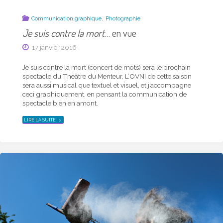
,
Communication graphique
Photographie
Je suis contre la mort
… en vue
17 janvier 2016
Je suis contre la mort (concert de mots) sera le prochain
spec­ta­cle du Théâtre du Menteur. L’OVNI de cette saison
sera aussi musical que textuel et visuel, et j’accompagne
ceci graphiquement, en pensant la communication de
spectacle bien en amont.
"
JE
LIRE LA SUITE
SUIS
CONTRE
LA
MORT
…
EN
VUE"