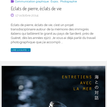
,
,
Communication graphique
Expos
Photographie
Eclats de pierre, éclats de vie
17 octobre 2014
Éclats de pierre, éclats de vie, c’est un projet
transdisciplinaire autour de la mémoire des immigrés
italiens qui taillèrent le granit au pays de Sardent, près de
Guéret, dès les années 1920. Je vous ai déjà parlé du travail
photographique que j’ai accompli …
"ECLATS
LIRE LA SUITE
DE
PIERRE,
ÉCLATS
DE
VIE"