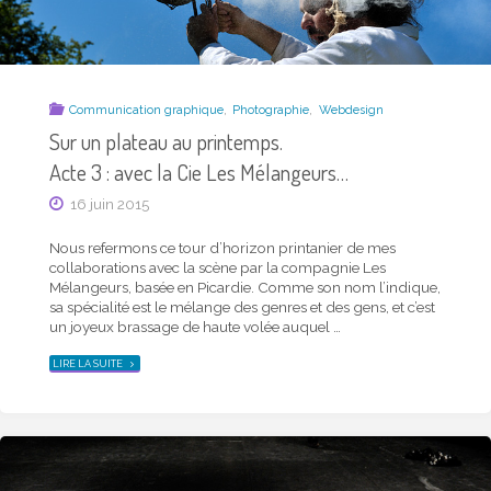
,
,
Communication graphique
Photographie
Webdesign
Sur un plateau au printemps.
Acte 3 : avec la Cie Les Mélangeurs…
16 juin 2015
Nous refermons ce tour d’horizon printanier de mes
collaborations avec la scène par la compagnie Les
Mélangeurs, basée en Picardie. Comme son nom l’indique,
sa spécialité est le mélange des genres et des gens, et c’est
un joyeux brassage de haute volée auquel …
"SUR
LIRE LA SUITE
UN
PLATEAU
AU
PRINTEMPS.
ACTE
3
:
AVEC
LA
CIE
LES