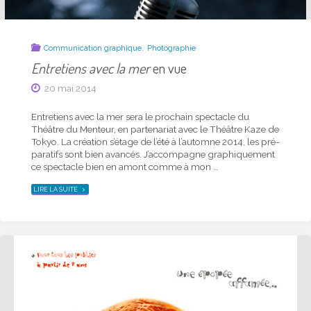
,
Communication graphique
Photographie
Entretiens avec la mer
en vue
20 mai 2014
Entre­tiens avec la mer sera le prochain spec­ta­cle du
Théâtre du Menteur, en parte­nar­iat avec le Théâtre Kaze de
Tokyo. La créa­tion s’étage de l’été à l’automne 2014, les pré­
parat­ifs sont bien avancés. J’accompagne graphiquement
ce spectacle bien en amont comme à mon …
"
ENTRETIENS
LIRE LA SUITE
AVEC
LA
MER
EN
VUE"