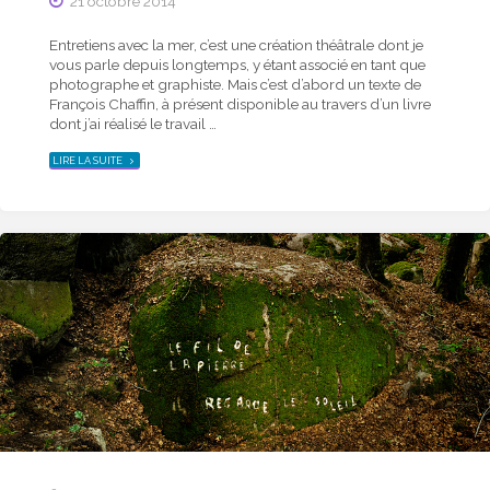
21 octobre 2014
Entre­tiens avec la mer, c’est une création théâtrale dont je
vous parle depuis longtemps, y étant associé en tant que
photographe et graphiste. Mais c’est d’abord un texte de
François Chaffin, à présent disponible au travers d’un livre
dont j’ai réalisé le travail …
"
ENTRETIENS
LIRE LA SUITE
AVEC
LA
MER
:
LE
LIVRE"