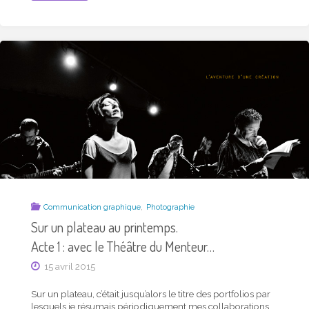
UN
PLATEAU
AU
PRINTEMPS.
ACTE
2
:
AVEC
LA
CIE
LE
CHAT
PERPLEXE…"
,
Communication graphique
Photographie
Sur un plateau au printemps.
Acte 1 : avec le Théâtre du Menteur…
15 avril 2015
Sur un plateau, c’était jusqu’alors le titre des portfolios par
lesquels je résumais périodiquement mes collaborations