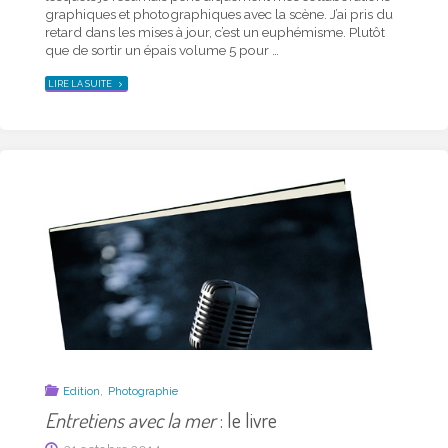
graphiques et photographiques avec la scène. J’ai pris du
retard dans les mises à jour, c’est un euphémisme. Plutôt
que de sortir un épais volume 5 pour …
"SUR
LIRE LA SUITE
UN
PLATEAU
AU
PRINTEMPS.
ACTE
1
:
AVEC
LE
THÉÂTRE
DU
MENTEUR…"
,
Edition
Photographie
Entretiens avec la mer
: le livre