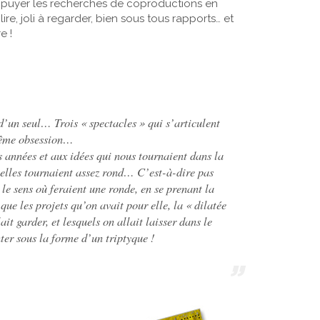
appuyer les recherches de coproductions en
lire, joli à regarder, bien sous tous rapports… et
e !
 d’un seul… Trois « spectacles » qui s’articulent
 même obsession…
 années et aux idées qui nous tournaient dans la
it elles tournaient assez rond… C’est-à-dire pas
le sens où feraient une ronde, en se prenant la
ue les projets qu’on avait pour elle, la « dilatée
ait garder, et lesquels on allait laisser dans le
enter sous la forme d’un triptyque !