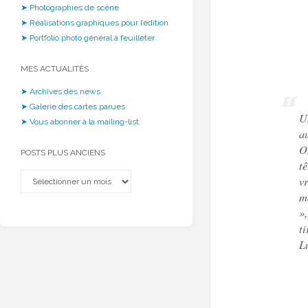
➤ Photographies de scène
➤ Réalisations graphiques pour l’édition
➤ Portfolio photo général à feuilleter
MES ACTUALITÉS
➤ Archives des news
➤ Galerie des cartes parues
Un
➤ Vous abonner à la mailing-list
a
O
POSTS PLUS ANCIENS
tê
Posts
vr
plus
ma
anciens
»,
ti
L