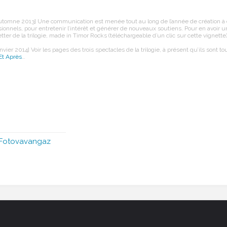
automne 2013] Une communication est menée tout au long de l’année de création à 
sionnels, pour entretenir l’intérêt et générer de nouveaux soutiens. Pour en avoir u
ter de la trilogie, made in Timor Rocks (téléchargeable d’un clic sur cette vignette)
anvier 2014] Voir les pages des trois spectacles de la trilogie, à présent qu’ils sont t
Et Après
…
Fotovavangaz