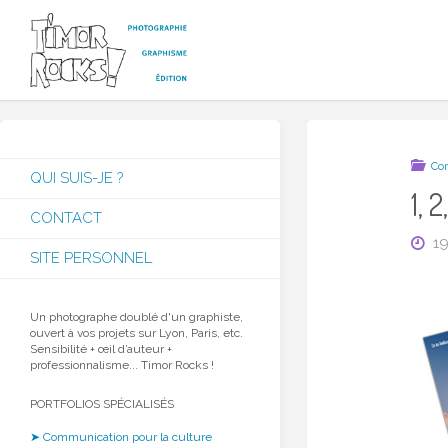
Skip
to
content
T
I
M
O
R
R
Co
QUI SUIS-JE ?
O
1, 2
CONTACT
C
K
1
SITE PERSONNEL
S
!
Un photographe doublé d'un graphiste,
ouvert à vos projets sur Lyon, Paris, etc.
Sensibilité + œil d’auteur +
professionnalisme... Timor Rocks !
PORTFOLIOS SPÉCIALISÉS
➤ Communication pour la culture