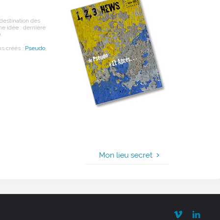
destination des
ne idée : dernière
.
ous créés :
Pseudo
,
Mon lieu secret