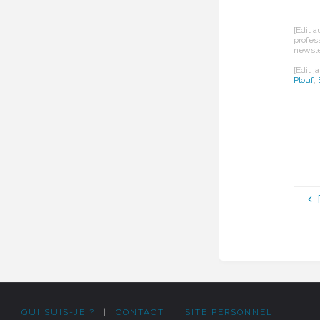
[Edit 
profes
newslet
[Edit j
Plouf
,
QUI SUIS-JE ?
|
CONTACT
|
SITE PERSONNEL