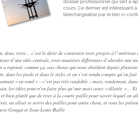
dossier professionnel qui sert à 
cours. Ce dernier est intéressant à 
téléchargeable par le lien ci-contr
, deux, trois… c’est le désir de construire trois projets à l’intérieur
utour d’une idée centrale, trois manières différentes d’aborder une
n a repensé, comme ça, aux choses qui nous obsèdent depuis plusieurs
te, dans les pieds et dans le stylo, et on s’est rendu compte qu’en fa
aiment « en rond » – c’est pas très vendable – mais, rondement, dans 
in, les idées pour n’en faire plus qu’une mais assez « dilatée »… Et q
 et bien plutôt que de tirer à la courte paille pour savoir lequel on all
roir, on allait se servir des pailles pour autre chose, et vous les prés
ucie Gougat et Jean-Louis Baille