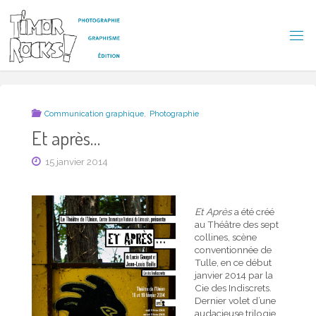
Skip
to
content
T
I
M
O
R
R
,
Communication graphique
Photographie
O
C
Et après…
K
S
15 janvier 2014
!
Et Après
a été créé
au Théâtre des sept
collines, scène
conventionnée de
Tulle, en ce début
janvier 2014 par la
Cie des Indiscrets.
Dernier volet d’une
audacieuse trilogie