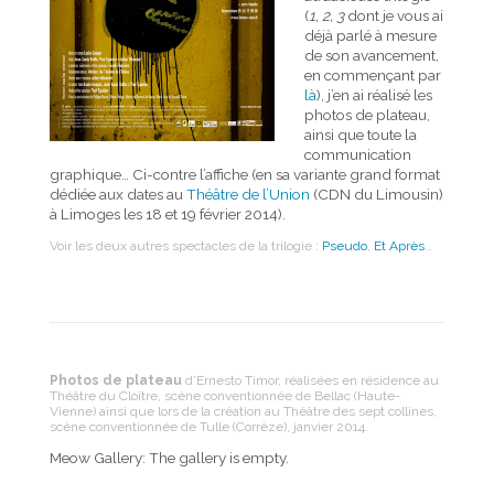
(
1, 2, 3
dont je vous ai
déjà parlé à mesure
de son avancement,
en commençant par
là
), j’en ai réalisé les
photos de plateau,
ainsi que toute la
communication
graphique… Ci-contre l’affiche (en sa variante grand format
dédiée aux dates au
Théâtre de l’Union
(CDN du Limousin)
à Limoges les 18 et 19 février 2014).
Voir les deux autres spectacles de la trilogie :
Pseudo
,
Et Après
…
Photos de plateau
d’Ernesto Timor, réalisées en résidence au
Théâtre du Cloître, scène conventionnée de Bellac (Haute-
Vienne) ainsi que lors de la création au Théâtre des sept collines,
scène conventionnée de Tulle (Corrèze), janvier 2014.
Meow Gallery:
The gallery is empty.