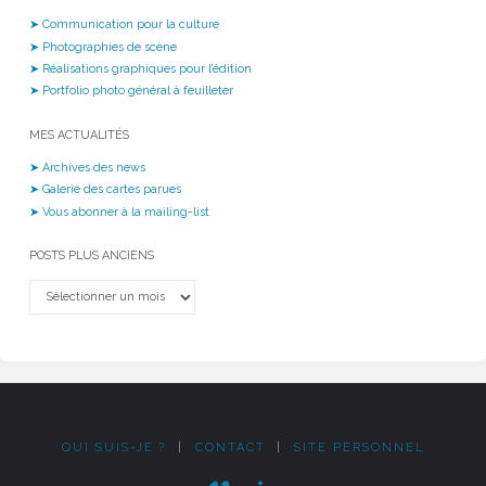
➤ Communication pour la culture
➤ Photographies de scène
➤ Réalisations graphiques pour l’édition
➤ Portfolio photo général à feuilleter
MES ACTUALITÉS
➤ Archives des news
➤ Galerie des cartes parues
➤ Vous abonner à la mailing-list
POSTS PLUS ANCIENS
Posts
plus
anciens
QUI SUIS-JE ?
|
CONTACT
|
SITE PERSONNEL