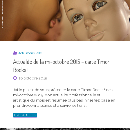
Actu mensuelle
Actualité photo de la mi-juin 2017 – carte Timor
Actu mensuelle
Rocks !
Actualité de la mi-octobre 2015 – carte Timor
16 juin 2017
Rocks !
16 octobre 2015
J’ai le plaisir de vous présenter la dernière carte Timor
Rocks ! parue. Mon actualité photo, professionnelle et
artistique, est résumée ci-dessous, n’hésitez pas à en
J’ai le plaisir de vous présenter la carte Timor Rocks ! de la
prendre connaissance et à suivre les liens… Ci-dessus en
mi-octobre 2015. Mon actualité professionnelle et
petit format, cette carte est aussi disponible en …
artistique du mois est résumée plus bas, n’hésitez pas à en
prendre connaissance et à suivre les liens…
"ACTUALITÉ
LIRE LA SUITE
PHOTO
DE
"ACTUALITÉ
LIRE LA SUITE
LA
DE
MI-
LA
JUIN
MI-
2017
OCTOBRE
–
2015