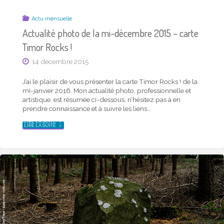
Actu mensuelle
Actualité photo de la mi-août 2017 – carte Timor
Actu mensuelle
Actualité photo de la mi-décembre 2015 – carte
Rocks !
Timor Rocks !
16 août 2017
14 décembre 2015
J’ai le plaisir de vous présenter la dernière carte Timor
Rocks ! parue. Mon actualité photo, professionnelle et
J’ai le plaisir de vous présenter la carte Timor Rocks ! de la
artistique, est résumée ci-dessous, n’hésitez pas à en
mi-janvier 2016. Mon actualité photo, professionnelle et
prendre connaissance et à suivre les liens… Ci-dessus en
artistique, est résumée ci-dessous, n’hésitez pas à en
petit format, cette carte est aussi disponible en …
prendre connaissance et à suivre les liens…
"ACTUALITÉ
LIRE LA SUITE
"ACTUALITÉ
LIRE LA SUITE
PHOTO
PHOTO
DE
DE
LA
LA
MI-
MI-
AOÛT
DÉCEMBRE
2017
2015
–
–
CARTE
CARTE
TIMOR
TIMOR
ROCKS !"
ROCKS
!"