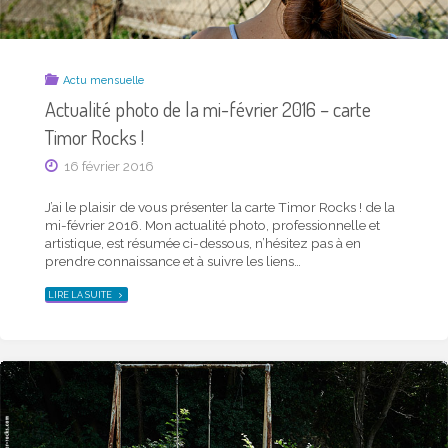
Actu mensuelle
Actualité photo de la mi-février 2016 – carte
Timor Rocks !
16 février 2016
J’ai le plaisir de vous présenter la carte Timor Rocks ! de la
mi-février 2016. Mon actualité photo, professionnelle et
artistique, est résumée ci-dessous, n’hésitez pas à en
prendre connaissance et à suivre les liens…
"ACTUALITÉ
LIRE LA SUITE
PHOTO
DE
LA
MI-
FÉVRIER
2016
–
CARTE
TIMOR
ROCKS
!"