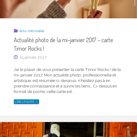
Actu mensuelle
Actualité photo de la mi-janvier 2017 – carte
Timor Rocks !
15 janvier 2017
J’ai le plaisir de vous présenter la carte Timor Rocks ! de la
mi-janvier 2017. Mon actualité photo, professionnelle et
artistique, est résumée ci-dessous, n’hésitez pas à en
prendre connaissance et à suivre les liens… Ci-dessus en
format de poche, cette carte est …
"ACTUALITÉ
LIRE LA SUITE
PHOTO
DE
LA
MI-
JANVIER
2017
–
CARTE
TIMOR
ROCKS !"