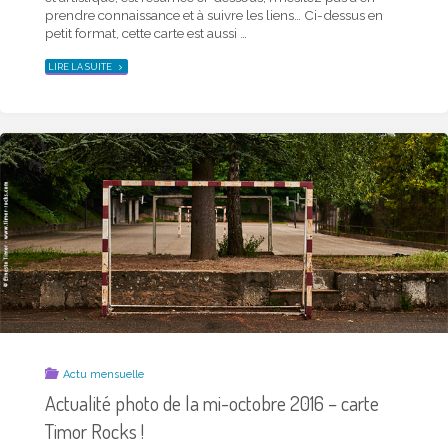
prendre connaissance et à suivre les liens… Ci-dessus en
petit format, cette carte est aussi …
"ACTUALITÉ
LIRE LA SUITE
PHOTO
DE
LA
MI-
NOVEMBRE
2016
–
CARTE
TIMOR
ROCKS !"
Actu mensuelle
Actualité photo de la mi-octobre 2016 – carte
Timor Rocks !