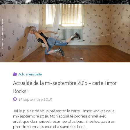
CARTE
–
TIMOR
CARTE
ROCKS !"
TIMOR
ROCKS
!"
Actu mensuelle
Actualité photo de la mi-mai 2017 – carte Timor
Actu mensuelle
Rocks !
Actualité de la mi-septembre 2015 – carte Timor
14 mai 2017
Rocks !
J’ai le plaisir de vous présenter la carte Timor Rocks ! de la
15 septembre 2015
mi-mai 2017. Mon actualité photo, professionnelle et
artistique, est résumée ci-dessous, n’hésitez pas à en
J’ai le plaisir de vous présenter la carte Timor Rocks ! de la
prendre connaissance et à suivre les liens… Ci-dessus en
mi-septembre 2015. Mon actualité professionnelle et
format de poche, cette carte est …
artistique du mois est résumée plus bas, n’hésitez pas à en
prendre connaissance et à suivre les liens…
"ACTUALITÉ
LIRE LA SUITE