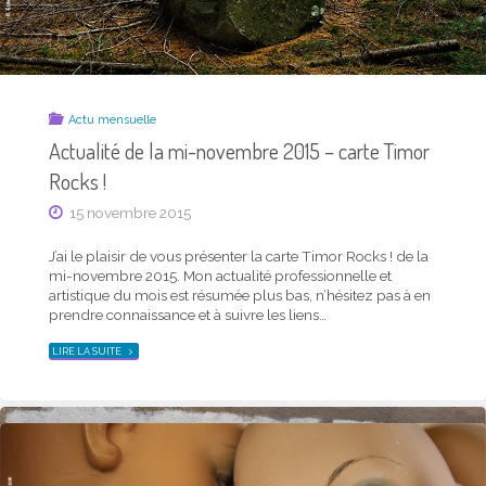
Actu mensuelle
Actualité photo de la mi-juillet 2017 – carte
Actu mensuelle
Timor Rocks !
Actualité de la mi-novembre 2015 – carte Timor
Rocks !
10 juillet 2017
15 novembre 2015
J’ai le plaisir de vous présenter la dernière carte Timor
Rocks ! parue. Mon actualité photo, professionnelle et
J’ai le plaisir de vous présenter la carte Timor Rocks ! de la
artistique, est résumée ci-dessous, n’hésitez pas à en
mi-novembre 2015. Mon actualité professionnelle et
prendre connaissance et à suivre les liens… Ci-dessus en
artistique du mois est résumée plus bas, n’hésitez pas à en
petit format, cette carte est aussi disponible en …
prendre connaissance et à suivre les liens…
"ACTUALITÉ
LIRE LA SUITE
PHOTO
"ACTUALITÉ
LIRE LA SUITE
DE
DE
LA
LA
MI-
MI-
JUILLET
NOVEMBRE
2017
2015
–
–
CARTE
CARTE
TIMOR
TIMOR
ROCKS !"
ROCKS
!"