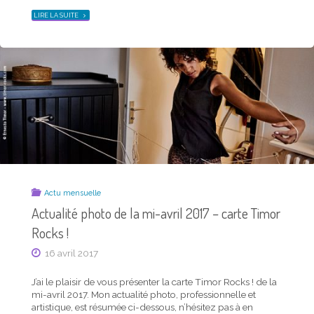
PHOTO
DE
"ACTUALITÉ
LIRE LA SUITE
LA
DE
MI-
LA
MAI
MI-
2017
SEPTEMBRE
–
2015
CARTE
–
TIMOR
CARTE
ROCKS !"
TIMOR
ROCKS
!"
Actu mensuelle
Actualité photo de la mi-avril 2017 – carte Timor
Rocks !
16 avril 2017
J’ai le plaisir de vous présenter la carte Timor Rocks ! de la
mi-avril 2017. Mon actualité photo, professionnelle et
artistique, est résumée ci-dessous, n’hésitez pas à en