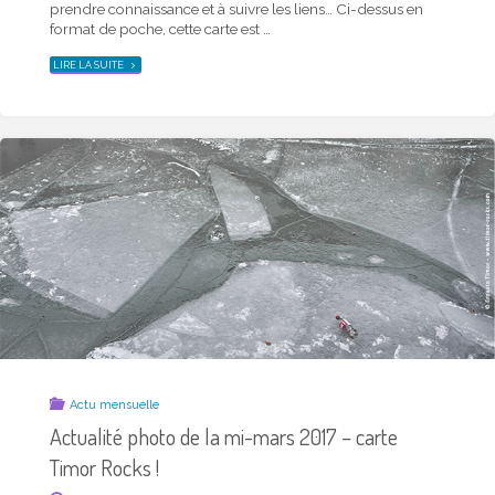
prendre connaissance et à suivre les liens… Ci-dessus en
format de poche, cette carte est …
"ACTUALITÉ
LIRE LA SUITE
PHOTO
DE
LA
MI-
AVRIL
2017
–
CARTE
TIMOR
ROCKS !"
Actu mensuelle
Actualité photo de la mi-mars 2017 – carte
Timor Rocks !