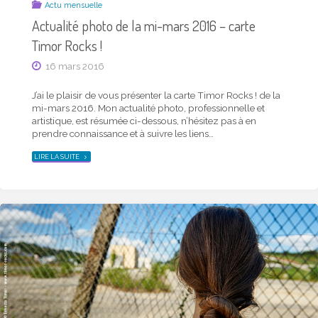
Actu mensuelle
Actualité photo de la mi-mars 2016 – carte
Timor Rocks !
16 mars 2016
J’ai le plaisir de vous présenter la carte Timor Rocks ! de la
mi-mars 2016. Mon actualité photo, professionnelle et
artistique, est résumée ci-dessous, n’hésitez pas à en
prendre connaissance et à suivre les liens…
"ACTUALITÉ
LIRE LA SUITE
PHOTO
DE
LA
MI-
MARS
2016
–
CARTE
TIMOR
ROCKS
!"