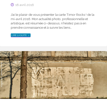
18 avril 2016
J’ai le plaisir de vous présenter la carte Timor Rocks ! de la
mi-avril 2016. Mon actualité photo, professionnelle et
artistique, est résumée ci-dessous, n’hésitez pas à en
prendre connaissance et à suivre les liens…
"ACTUALITÉ
LIRE LA SUITE
PHOTO
DE
LA
MI-
AVRIL
2016
–
CARTE
TIMOR
ROCKS
!"