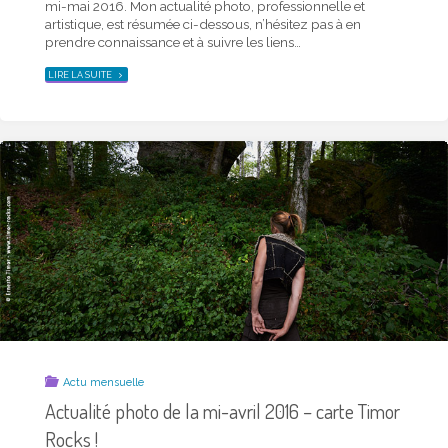
mi-mai 2016. Mon actualité photo, professionnelle et
artistique, est résumée ci-dessous, n’hésitez pas à en
prendre connaissance et à suivre les liens…
"ACTUALITÉ
LIRE LA SUITE
PHOTO
DE
LA
MI-
MAI
2016
–
CARTE
TIMOR
ROCKS
!"
Actu mensuelle
Actualité photo de la mi-avril 2016 – carte Timor
Rocks !