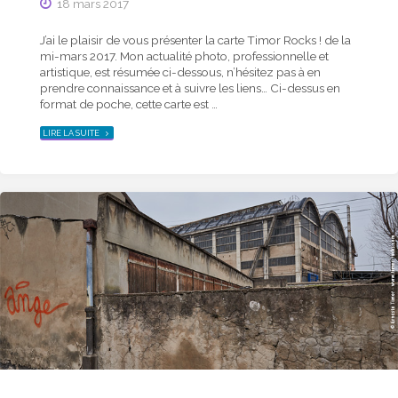
18 mars 2017
J’ai le plaisir de vous présenter la carte Timor Rocks ! de la
mi-mars 2017. Mon actualité photo, professionnelle et
artistique, est résumée ci-dessous, n’hésitez pas à en
prendre connaissance et à suivre les liens… Ci-dessus en
format de poche, cette carte est …
"ACTUALITÉ
LIRE LA SUITE
PHOTO
DE
LA
MI-
MARS
2017
–
CARTE
TIMOR
ROCKS !"