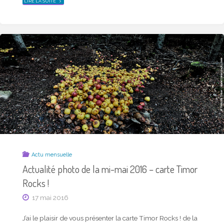
"ACTUALITÉ
LIRE LA SUITE
PHOTO
DE
LA
MI-
JUIN
2016
–
CARTE
TIMOR
ROCKS !"
Actu mensuelle
Actualité photo de la mi-mai 2016 – carte Timor
Rocks !
17 mai 2016
J’ai le plaisir de vous présenter la carte Timor Rocks ! de la