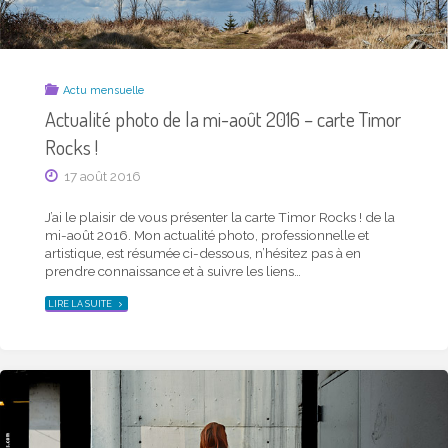
Actu mensuelle
Actualité photo de la mi-août 2016 – carte Timor
Rocks !
17 août 2016
J’ai le plaisir de vous présenter la carte Timor Rocks ! de la
mi-août 2016. Mon actualité photo, professionnelle et
artistique, est résumée ci-dessous, n’hésitez pas à en
prendre connaissance et à suivre les liens…
"ACTUALITÉ
LIRE LA SUITE
PHOTO
DE
LA
MI-
AOÛT
2016
–
CARTE
TIMOR
ROCKS !"