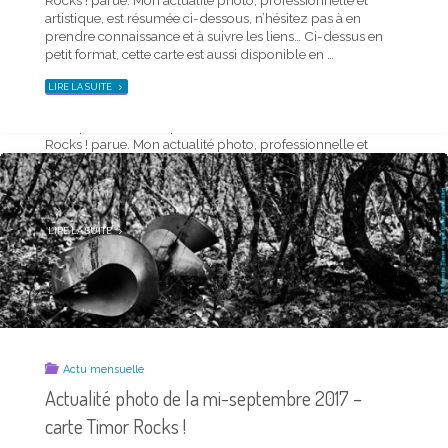
artistique, est résumée ci-dessous, n’hésitez pas à en
Actualité photo de la mi-juin 2019 – carte Timor
prendre connaissance et à suivre les liens… Ci-dessus en
Rocks !
petit format, cette carte est aussi disponible en …
20 juin 2019
"ACTUALITÉ
LIRE LA SUITE
PHOTO
DE
LA
J’ai le plaisir de vous présenter la dernière carte Timor
MI-
OCTOBRE
Rocks ! parue. Mon actualité photo, professionnelle et
2017
–
artistique, est résumée ci-dessous, n’hésitez pas à en
CARTE
TIMOR
prendre connaissance et à suivre les liens… Ci-dessus en
ROCKS !"
petit format, cette carte est aussi disponible en …
"ACTUALITÉ
LIRE LA SUITE
PHOTO
DE
LA
MI-
JUIN
2019
–
CARTE
TIMOR
ROCKS !"
Actu mensuelle
Actualité photo de la mi-septembre 2017 –
carte Timor Rocks !