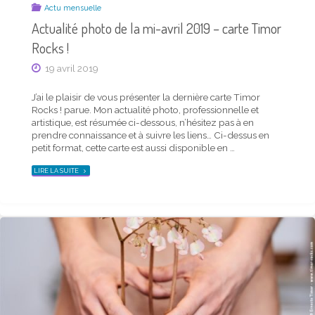
Actu mensuelle
Actu mensuelle
Saison Timor printemps 2022 – carte postale et
Actualité photo de la mi-avril 2019 – carte Timor
news du trimestre
Rocks !
19 mars 2022
19 avril 2019
J’ai le plaisir de vous présenter la dernière carte
J’ai le plaisir de vous présenter la dernière carte Timor
Saison Timor parue. Mon actualité photo, personnelle
Rocks ! parue. Mon actualité photo, professionnelle et
comme professionnelle, est résumée ci-dessous, n’hésitez
artistique, est résumée ci-dessous, n’hésitez pas à en
pas à en prendre connaissance et à suivre les liens… Ma
prendre connaissance et à suivre les liens… Ci-dessus en
carte trimestrielle, ci-dessus en petit format, est aussi
petit format, cette carte est aussi disponible en …
téléchargeable en plus grand d’un …
"ACTUALITÉ
LIRE LA SUITE
PHOTO
"SAISON
LIRE LA SUITE
DE
TIMOR
LA
PRINTEMPS
MI-
2022
AVRIL
–
2019
CARTE
–
POSTALE
CARTE
ET
TIMOR
NEWS
ROCKS !"
DU
TRIMESTRE"