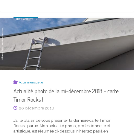
PHOTO
carte trimestrielle, ci-dessus en petit format, est aussi
DE
LA
téléchargeable en plus grand d’un …
MI-
JANVIER
2019
–
"SAISON
LIRE LA SUITE
CARTE
TIMOR
TIMOR
ÉTÉ
ROCKS !"
2021
–
CARTE
POSTALE
ET
NEWS
DU
TRIMESTRE"
Actu mensuelle
Actualité photo de la mi-décembre 2018 – carte
Timor Rocks !
Actu mensuelle
20 décembre 2018
Saison Timor printemps 2021 – carte postale et
news du trimestre
J’ai le plaisir de vous présenter la dernière carte Timor
Rocks ! parue. Mon actualité photo, professionnelle et
20 mars 2021
artistique, est résumée ci-dessous, n’hésitez pas à en