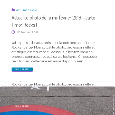
ROCKS !"
Actu mensuelle
Actualité photo de la mi-février 2018 – carte
Timor Rocks !
18 février 2018
J’ai le plaisir de vous présenter la dernière carte Timor
Rocks ! parue. Mon actualité photo, professionnelle et
Actu mensuelle
artistique, est résumée ci-dessous, n’hésitez pas à en
Actualité photo de la mi-octobre 2019 – carte
prendre connaissance et à suivre les liens… Ci-dessus en
Timor Rocks !
petit format, cette carte est aussi disponible en …
18 octobre 2019
"ACTUALITÉ
LIRE LA SUITE
PHOTO
DE
LA
J’ai le plaisir de vous présenter la dernière carte Timor
MI-
FÉVRIER
Rocks ! parue. Mon actualité photo, professionnelle et
2018
–
artistique, est résumée ci-dessous, n’hésitez pas à en
CARTE
TIMOR
prendre connaissance et à suivre les liens… Ci-dessus en
ROCKS !"
petit format, cette carte est aussi disponible en …
"ACTUALITÉ
LIRE LA SUITE
PHOTO
DE
LA