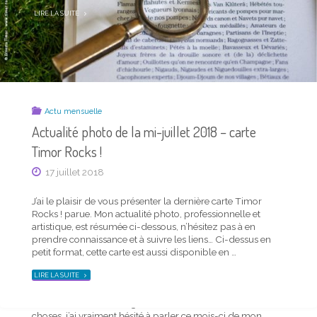
"ACTUALITÉ
LIRE LA SUITE
PHOTO
DE
LA
MI-
AVRIL
2020
–
CARTE
TIMOR
ROCKS !"
Actu mensuelle
Actualité photo de la mi-juillet 2018 – carte
Timor Rocks !
17 juillet 2018
J’ai le plaisir de vous présenter la dernière carte Timor
Rocks ! parue. Mon actualité photo, professionnelle et
Actu mensuelle
artistique, est résumée ci-dessous, n’hésitez pas à en
Actualité photo de la mi-mars 2020 – carte
prendre connaissance et à suivre les liens… Ci-dessus en
Timor Rocks !
petit format, cette carte est aussi disponible en …
17 mars 2020
"ACTUALITÉ
LIRE LA SUITE
PHOTO
DE
LA
Les circonstances soulignant le côté dérisoire de bien des
MI-
JUILLET
choses, j’ai vraiment hésité à parler ce mois-ci de mon