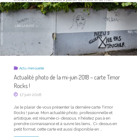
2018
–
“actualité professionnelle et artistique”, d’autant que la voici
CARTE
TIMOR
brutalement à l’arrêt comme un peu tout ce qui n’est pas
ROCKS !"
urgence. D’un autre côté, celles …
"ACTUALITÉ
LIRE LA SUITE
PHOTO
DE
LA
MI-
MARS
2020
–
CARTE
TIMOR
ROCKS !"
Actu mensuelle
Actualité photo de la mi-juin 2018 – carte Timor
Rocks !
17 juin 2018
J’ai le plaisir de vous présenter la dernière carte Timor
Rocks ! parue. Mon actualité photo, professionnelle et
Actu mensuelle
artistique, est résumée ci-dessous, n’hésitez pas à en
Actualité photo de la mi-février 2020 – carte
prendre connaissance et à suivre les liens… Ci-dessus en
Timor Rocks !
petit format, cette carte est aussi disponible en …