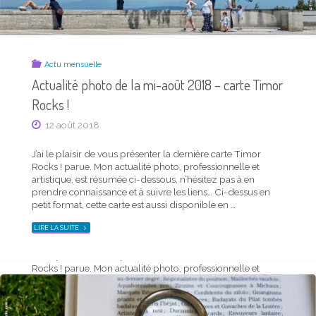
CARTE
POSTALE
ET
NEWS
DU
TRIMESTRE"
Actu mensuelle
Actualité photo de la mi-août 2018 – carte Timor
Rocks !
12 août 2018
J’ai le plaisir de vous présenter la dernière carte Timor
Rocks ! parue. Mon actualité photo, professionnelle et
Actu mensuelle
artistique, est résumée ci-dessous, n’hésitez pas à en
Actualité photo de la mi-avril 2020 – carte
prendre connaissance et à suivre les liens… Ci-dessus en
Timor Rocks !
petit format, cette carte est aussi disponible en …
20 avril 2020
"ACTUALITÉ
LIRE LA SUITE
PHOTO
DE
LA
J’ai le plaisir de vous présenter la dernière carte Timor
MI-
AOÛT
Rocks ! parue. Mon actualité photo, professionnelle et
2018
–
artistique, est résumée ci-dessous, n’hésitez pas à en
CARTE
TIMOR
prendre connaissance et à suivre les liens… Ma carte
ROCKS !"
mensuelle, ci-dessus en petit format, est aussi …