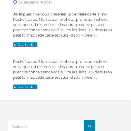
12 septembre 2017
J’ai le plaisir de vous présenter la dernière carte Timor
Rocks ! parue. Mon actualité photo, professionnelle et
Actu mensuelle
artistique, est résumée ci-dessous, n’hésitez pas à en
Actualité photo de la mi-mai 2019 – carte Timor
prendre connaissance et à suivre les liens… Ci-dessus en
Rocks !
petit format, cette carte est aussi disponible en …
19 mai 2019
"ACTUALITÉ
LIRE LA SUITE
PHOTO
DE
LA
J’ai le plaisir de vous présenter la dernière carte Timor
MI-
SEPTEMBRE
Rocks ! parue. Mon actualité photo, professionnelle et
2017
–
artistique, est résumée ci-dessous, n’hésitez pas à en
CARTE
TIMOR
prendre connaissance et à suivre les liens… Ci-dessus en
ROCKS !"
petit format, cette carte est aussi disponible en …
"ACTUALITÉ
LIRE LA SUITE
PHOTO
DE
LA
MI-
MAI
2019
–
CARTE
TIMOR
ROCKS !"
Rechercher
Rechercher