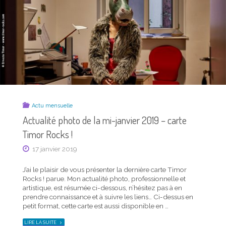
AUTOMNE
CARTE
2021
TIMOR
–
ROCKS !"
CARTE
POSTALE
ET
NEWS
DU
TRIMESTRE"
Actu mensuelle
Actualité photo de la mi-janvier 2019 – carte
Timor Rocks !
Actu mensuelle
Saison Timor été 2021 – carte postale et news
17 janvier 2019
du trimestre
J’ai le plaisir de vous présenter la dernière carte Timor
21 juin 2021
Rocks ! parue. Mon actualité photo, professionnelle et
artistique, est résumée ci-dessous, n’hésitez pas à en
J’ai le plaisir de vous présenter la dernière carte
prendre connaissance et à suivre les liens… Ci-dessus en
Saison Timor parue. Mon actualité photo, personnelle
petit format, cette carte est aussi disponible en …
comme professionnelle, est résumée ci-dessous, n’hésitez
"ACTUALITÉ
pas à en prendre connaissance et à suivre les liens… Ma
LIRE LA SUITE