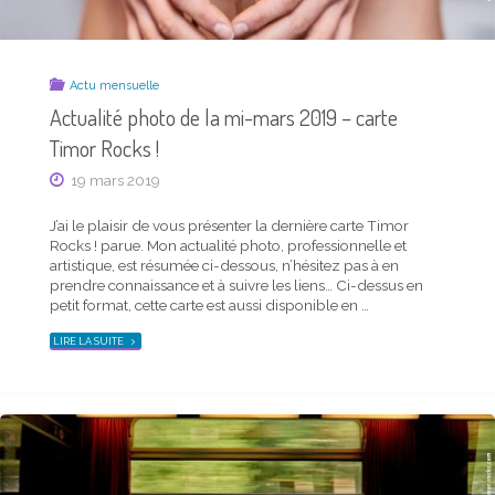
Actu mensuelle
Actu mensuelle
Actualité photo de la mi-mars 2019 – carte
Saison Timor hiver 2021-2022 – carte postale et
Timor Rocks !
news du trimestre
19 mars 2019
20 décembre 2021
J’ai le plaisir de vous présenter la dernière carte Timor
J’ai le plaisir de vous présenter la dernière carte
Rocks ! parue. Mon actualité photo, professionnelle et
Saison Timor parue. Mon actualité photo, personnelle
artistique, est résumée ci-dessous, n’hésitez pas à en
comme professionnelle, est résumée ci-dessous, n’hésitez
prendre connaissance et à suivre les liens… Ci-dessus en
pas à en prendre connaissance et à suivre les liens… Ma
petit format, cette carte est aussi disponible en …
carte trimestrielle, ci-dessus en petit format, est aussi
"ACTUALITÉ
téléchargeable en plus grand d’un …
LIRE LA SUITE
PHOTO
DE
LA
"SAISON
LIRE LA SUITE
MI-
TIMOR
MARS
HIVER
2019
2021-
–
2022
CARTE
–
TIMOR
CARTE
ROCKS !"
POSTALE
ET
NEWS
DU