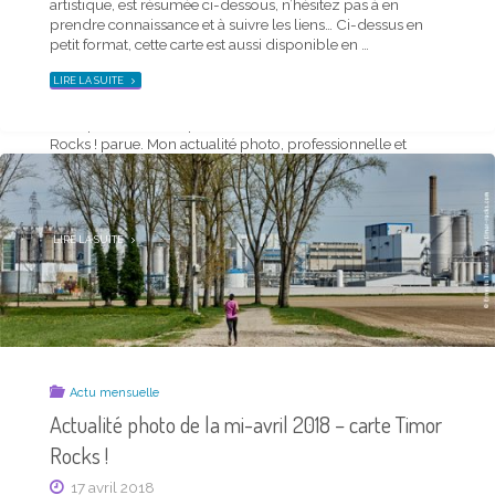
artistique, est résumée ci-dessous, n’hésitez pas à en
Actualité photo de la mi-janvier 2020 – carte
prendre connaissance et à suivre les liens… Ci-dessus en
Timor Rocks !
petit format, cette carte est aussi disponible en …
20 janvier 2020
"ACTUALITÉ
LIRE LA SUITE
PHOTO
DE
LA
J’ai le plaisir de vous présenter la dernière carte Timor
MI-
MAI
Rocks ! parue. Mon actualité photo, professionnelle et
2018
–
artistique, est résumée ci-dessous, n’hésitez pas à en
CARTE
TIMOR
prendre connaissance et à suivre les liens… Ci-dessus en
ROCKS !"
petit format, cette carte est aussi disponible en …
"ACTUALITÉ
LIRE LA SUITE
PHOTO
DE
LA
MI-
JANVIER
2020
–
CARTE
TIMOR
ROCKS !"
Actu mensuelle
Actualité photo de la mi-avril 2018 – carte Timor
Rocks !
17 avril 2018