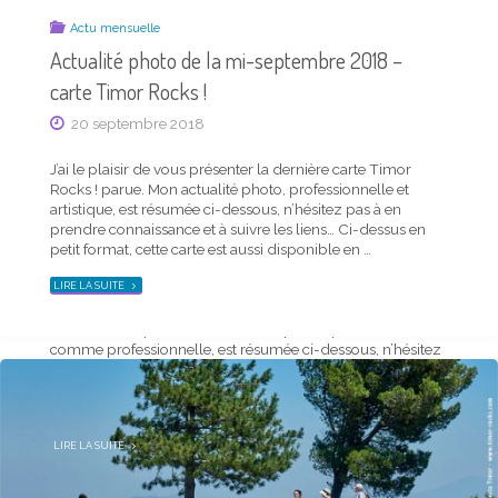
Actu mensuelle
Actualité photo de la mi-septembre 2018 –
carte Timor Rocks !
20 septembre 2018
J’ai le plaisir de vous présenter la dernière carte Timor
Actu mensuelle
Rocks ! parue. Mon actualité photo, professionnelle et
Saison Timor été 2020 – carte postale et news
artistique, est résumée ci-dessous, n’hésitez pas à en
du trimestre
prendre connaissance et à suivre les liens… Ci-dessus en
petit format, cette carte est aussi disponible en …
18 juin 2020
"ACTUALITÉ
LIRE LA SUITE
PHOTO
J’ai le plaisir de vous présenter la dernière carte
DE
LA
Saison Timor parue. Mon actualité photo, personnelle
MI-
SEPTEMBRE
comme professionnelle, est résumée ci-dessous, n’hésitez
2018
–
pas à en prendre connaissance et à suivre les liens… Ma
CARTE
TIMOR
carte trimestrielle, ci-dessus en petit format, est aussi
ROCKS !"
téléchargeable en plus grand d’un …
"SAISON
LIRE LA SUITE
TIMOR
ÉTÉ
2020
–