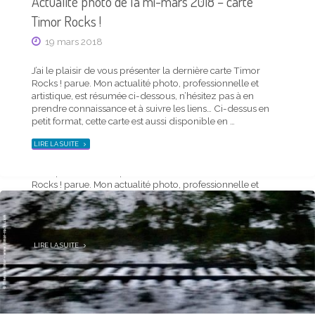
Actualité photo de la mi-mars 2018 – carte
Timor Rocks !
19 mars 2018
J’ai le plaisir de vous présenter la dernière carte Timor
Rocks ! parue. Mon actualité photo, professionnelle et
Actu mensuelle
artistique, est résumée ci-dessous, n’hésitez pas à en
Actualité photo de la mi-novembre 2019 – carte
prendre connaissance et à suivre les liens… Ci-dessus en
Timor Rocks !
petit format, cette carte est aussi disponible en …
19 novembre 2019
"ACTUALITÉ
LIRE LA SUITE
PHOTO
DE
LA
J’ai le plaisir de vous présenter la dernière carte Timor
MI-
MARS
Rocks ! parue. Mon actualité photo, professionnelle et
2018
–
artistique, est résumée ci-dessous, n’hésitez pas à en
CARTE
TIMOR
prendre connaissance et à suivre les liens… Ci-dessus en
ROCKS !"
petit format, cette carte est aussi disponible en …
"ACTUALITÉ
LIRE LA SUITE
PHOTO
DE
LA
MI-
NOVEMBRE
2019
–
CARTE
TIMOR