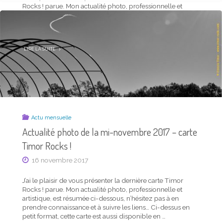
DÉCEMBRE
Rocks ! parue. Mon actualité photo, professionnelle et
2017
–
artistique, est résumée ci-dessous, n’hésitez pas à en
CARTE
TIMOR
prendre connaissance et à suivre les liens… Ci-dessus en
ROCKS !"
petit format, cette carte est aussi disponible en …
"ACTUALITÉ
LIRE LA SUITE
PHOTO
DE
LA
MI-
AOÛT
2019
–
CARTE
TIMOR
ROCKS !"
Actu mensuelle
Actualité photo de la mi-novembre 2017 – carte
Timor Rocks !
16 novembre 2017
J’ai le plaisir de vous présenter la dernière carte Timor
Rocks ! parue. Mon actualité photo, professionnelle et
Actu mensuelle
artistique, est résumée ci-dessous, n’hésitez pas à en
Actualité photo de la mi-juillet 2019 – carte
prendre connaissance et à suivre les liens… Ci-dessus en
Timor Rocks !
petit format, cette carte est aussi disponible en …