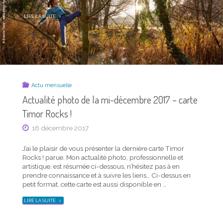
"ACTUALITÉ
LIRE LA SUITE
PHOTO
DE
LA
MI-
SEPTEMBRE
2019
–
CARTE
TIMOR
ROCKS !"
Actu mensuelle
Actualité photo de la mi-décembre 2017 – carte
Timor Rocks !
16 décembre 2017
J’ai le plaisir de vous présenter la dernière carte Timor
Rocks ! parue. Mon actualité photo, professionnelle et
Actu mensuelle
artistique, est résumée ci-dessous, n’hésitez pas à en
Actualité photo de la mi-août 2019 – carte Timor
prendre connaissance et à suivre les liens… Ci-dessus en
Rocks !
petit format, cette carte est aussi disponible en …
18 août 2019
"ACTUALITÉ
LIRE LA SUITE
PHOTO
DE
LA
J’ai le plaisir de vous présenter la dernière carte Timor
MI-