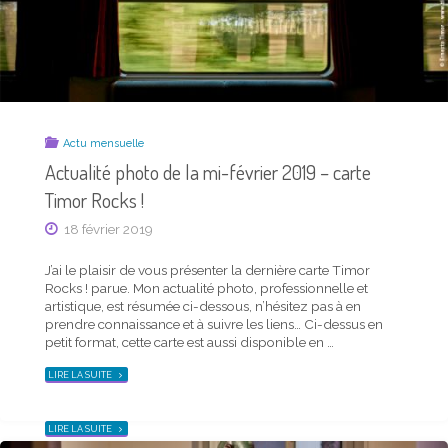
TRIMESTRE"
Actu mensuelle
Actualité photo de la mi-février 2019 – carte
Actu mensuelle
Timor Rocks !
Saison Timor automne 2021 – carte postale et
18 février 2019
news du trimestre
22 septembre 2021
J’ai le plaisir de vous présenter la dernière carte Timor
Rocks ! parue. Mon actualité photo, professionnelle et
J’ai le plaisir de vous présenter la dernière carte
artistique, est résumée ci-dessous, n’hésitez pas à en
Saison Timor parue. Mon actualité photo, personnelle
prendre connaissance et à suivre les liens… Ci-dessus en
comme professionnelle, est résumée ci-dessous, n’hésitez
petit format, cette carte est aussi disponible en …
pas à en prendre connaissance et à suivre les liens… Ma
"ACTUALITÉ
carte trimestrielle, ci-dessus en petit format, est aussi
LIRE LA SUITE
PHOTO
téléchargeable en plus grand d’un …
DE
LA
MI-
FÉVRIER
"SAISON
LIRE LA SUITE
2019
TIMOR
–