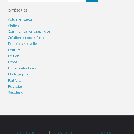
CATÉGORIES
Actu mensuelle
Ateliers
Communication graphique
Création sonore et filmique
Dernières nouvelles
Ecriture
Edition
Expos
Focus réalisations
Photographie
Portfolio
Publicité
Webdesign
QUI SUIS-JE ?
|
CONTACT
|
SITE PERSONNEL