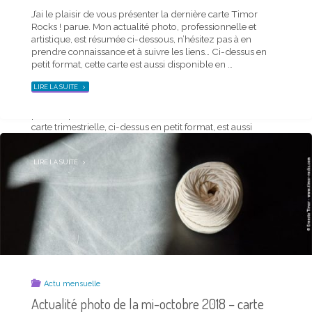
Saison Timor hiver 2020-2021 – carte postale et
J’ai le plaisir de vous présenter la dernière carte Timor
news du trimestre
Rocks ! parue. Mon actualité photo, professionnelle et
artistique, est résumée ci-dessous, n’hésitez pas à en
21 décembre 2020
prendre connaissance et à suivre les liens… Ci-dessus en
petit format, cette carte est aussi disponible en …
J’ai le plaisir de vous présenter la dernière carte
"ACTUALITÉ
Saison Timor parue. Mon actualité photo, personnelle
LIRE LA SUITE
PHOTO
comme professionnelle, est résumée ci-dessous, n’hésitez
DE
LA
pas à en prendre connaissance et à suivre les liens… Ma
MI-
NOVEMBRE
carte trimestrielle, ci-dessus en petit format, est aussi
2018
–
téléchargeable en plus grand d’un …
CARTE
TIMOR
ROCKS !"
"SAISON
LIRE LA SUITE
TIMOR
HIVER
2020-
2021
–
CARTE
POSTALE
ET
NEWS
DU
TRIMESTRE"
Actu mensuelle
Actualité photo de la mi-octobre 2018 – carte