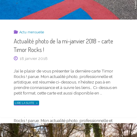
MI-
OCTOBRE
2019
–
CARTE
TIMOR
ROCKS !"
Actu mensuelle
Actualité photo de la mi-janvier 2018 – carte
Timor Rocks !
18 janvier 2018
J’ai le plaisir de vous présenter la dernière carte Timor
Rocks ! parue. Mon actualité photo, professionnelle et
Actu mensuelle
artistique, est résumée ci-dessous, n’hésitez pas à en
Actualité photo de la mi-septembre 2019 –
prendre connaissance et à suivre les liens… Ci-dessus en
carte Timor Rocks !
petit format, cette carte est aussi disponible en …
14 septembre 2019
"ACTUALITÉ
LIRE LA SUITE
PHOTO
DE
LA
J’ai le plaisir de vous présenter la dernière carte Timor
MI-
JANVIER
Rocks ! parue. Mon actualité photo, professionnelle et
2018
–
artistique, est résumée ci-dessous, n’hésitez pas à en
CARTE
TIMOR
prendre connaissance et à suivre les liens… Ci-dessus en
ROCKS !"
petit format, cette carte est aussi disponible en …