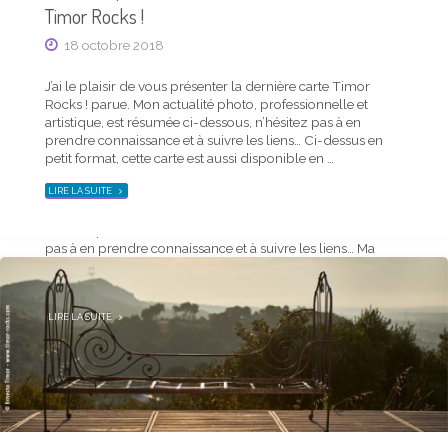
Timor Rocks !
18 octobre 2018
Actu mensuelle
J’ai le plaisir de vous présenter la dernière carte Timor
Saison Timor automne 2020 – carte postale et
Rocks ! parue. Mon actualité photo, professionnelle et
news du trimestre
artistique, est résumée ci-dessous, n’hésitez pas à en
prendre connaissance et à suivre les liens… Ci-dessus en
20 septembre 2020
petit format, cette carte est aussi disponible en …
"ACTUALITÉ
J’ai le plaisir de vous présenter la dernière carte
LIRE LA SUITE
PHOTO
Saison Timor parue. Mon actualité photo, personnelle
DE
LA
comme professionnelle, est résumée ci-dessous, n’hésitez
MI-
OCTOBRE
pas à en prendre connaissance et à suivre les liens… Ma
2018
–
carte trimestrielle, ci-dessus en petit format, est aussi
CARTE
TIMOR
téléchargeable en plus grand d’un …
ROCKS !"
"SAISON
LIRE LA SUITE
TIMOR
AUTOMNE
2020
–
CARTE
POSTALE
ET
NEWS
DU
TRIMESTRE"