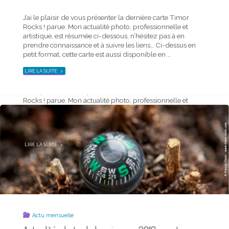
J’ai le plaisir de vous présenter la dernière carte Timor
Rocks ! parue. Mon actualité photo, professionnelle et
Actu mensuelle
artistique, est résumée ci-dessous, n’hésitez pas à en
Actualité photo de la mi-décembre 2019 – carte
prendre connaissance et à suivre les liens… Ci-dessus en
Timor Rocks !
petit format, cette carte est aussi disponible en …
15 décembre 2019
"ACTUALITÉ
LIRE LA SUITE
PHOTO
DE
LA
J’ai le plaisir de vous présenter la dernière carte Timor
MI-
AVRIL
Rocks ! parue. Mon actualité photo, professionnelle et
2018
–
artistique, est résumée ci-dessous, n’hésitez pas à en
CARTE
TIMOR
prendre connaissance et à suivre les liens… Ci-dessus en
ROCKS !"
petit format, cette carte est aussi disponible en …
"ACTUALITÉ
LIRE LA SUITE
PHOTO
DE
LA
MI-
DÉCEMBRE
2019
–
CARTE
TIMOR
ROCKS !"
Actu mensuelle