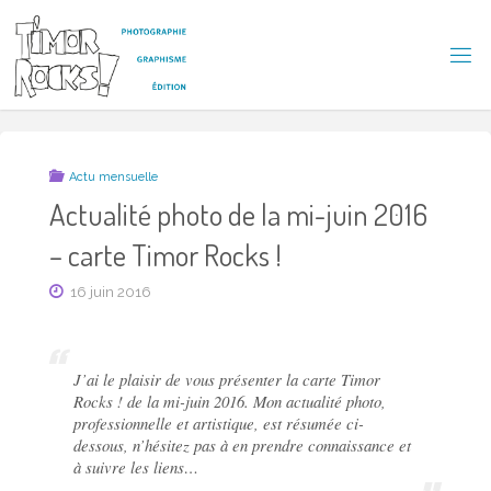
Skip
to
content
T
I
M
O
R
R
Actu mensuelle
O
C
Actualité photo de la mi-juin 2016
K
S
– carte Timor Rocks !
!
16 juin 2016
J’ai le plaisir de vous présenter la carte
Timor
Rocks !
de la mi-juin 2016. Mon actualité photo,
professionnelle et artistique, est résumée ci-
dessous, n’hésitez pas à en prendre connaissance et
à suivre les liens…