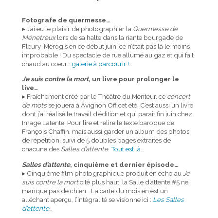
Fotografe de quermesse…
▸ J’ai eu le plaisir de photographier la
Quermesse de
Ménetreux
lors de sa halte dans la riante bourgade de
Fleury-Mérogis en ce début juin, ce n’était pas là le moins
improbable ! Du spectacle de rue allumé au gaz et qui fait
chaud au cœur :
galerie à parcourir !
…
Je suis contre la mort
, un livre pour prolonger le
live…
▸ Fraîchement créé par le Théâtre du Menteur, ce
concert
de mots
se jouera à Avignon Off cet été. C’est aussi un livre
dont j’ai réalisé le travail d’édition et qui paraît fin juin chez
Image Latente. Pour lire et relire le texte baroque de
François Chaffin, mais aussi garder un album des photos
de répétition, suivi de 5 doubles pages extraites de
chacune des
Salles d’attente
.
Tout est là
…
Salles d’attente
, cinquième et dernier épisode…
▸ Cinquième film photographique produit en écho au
Je
suis contre la mort
cité plus haut, la Salle d’attente #5 ne
manque pas de chien… La carte du mois en est un
alléchant aperçu, l’intégralité se visionne ici :
Les
Salles
d’attente
…