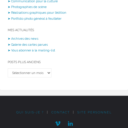
➤ Communication pour la culture
➤ Photographies de scène
➤ Réalisations graphiques pour l’édition
➤ Portfolio photo général à feuilleter
MES ACTUALITÉS
➤ Archives des news
➤ Galerie des cartes parues
➤ Vous abonner à la mailing-list
POSTS PLUS ANCIENS
Posts
plus
anciens
QUI SUIS-JE ?
|
CONTACT
|
SITE PERSONNEL