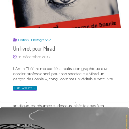
CARTE
TIMOR
ROCKS !"
,
Edition
Photographie
Un livret pour Mirad
11 décembre 2017
Actu mensuelle
Actualité photo de la mi-mars 2019 – carte
L’Amin Théâtre m’a confié la réalisation graphique d’un
dossier professionnel pour son spectacle « Mirad un
Timor Rocks !
garçon de Bosnie », conçu comme un véritable petit livre…
19 mars 2019
"UN
LIRE LA SUITE
LIVRET
POUR
J’ai le plaisir de vous présenter la dernière carte Timor
MIRAD"
Rocks ! parue. Mon actualité photo, professionnelle et
artistique, est résumée ci-dessous, n’hésitez pas à en
prendre connaissance et à suivre les liens… Ci-dessus en
petit format, cette carte est aussi disponible en …
"ACTUALITÉ
LIRE LA SUITE
PHOTO