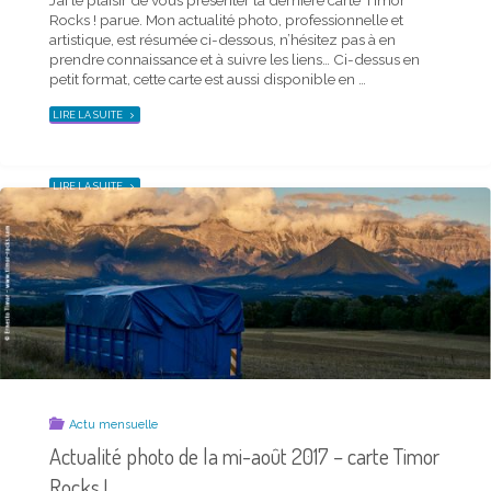
quelque chose)
Rocks ! parue. Mon actualité photo, professionnelle et
artistique, est résumée ci-dessous, n’hésitez pas à en
16 janvier 2019
prendre connaissance et à suivre les liens… Ci-dessus en
petit format, cette carte est aussi disponible en …
Ce non-titre à rallonge est le titre véritable d’un spectacle
véritable pour lequel j’ai travaillé, sous ma double
"ACTUALITÉ
LIRE LA SUITE
PHOTO
casquette de graphiste et de photographe. Création des
DE
Indiscrets au CDN de Limoges.
LA
MI-
SEPTEMBRE
2017
"
C’EST
LIRE LA SUITE
–
PAS
CARTE
(PARCE
TIMOR
QU’IL
ROCKS !"
Y
A
UN
TITRE
QUE
ÇA
CHANGE
QUELQUE
CHOSE)
"
Actu mensuelle
Actualité photo de la mi-août 2017 – carte Timor
Rocks !