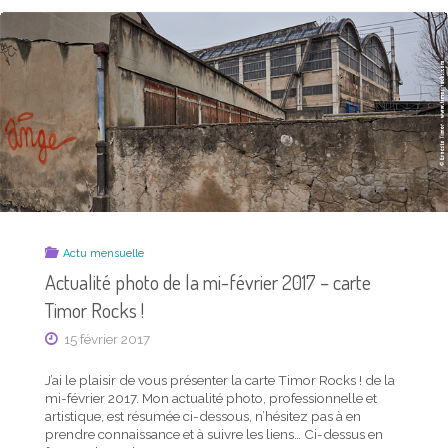
DE
2017
LA
–
MI-
CARTE
SEPTEMBRE
TIMOR
2018
ROCKS !"
–
CARTE
TIMOR
ROCKS !"
Actu mensuelle
Actu mensuelle
Actualité photo de la mi-février 2017 – carte
Actualité photo de la mi-août 2018 – carte Timor
Timor Rocks !
Rocks !
15 février 2017
12 août 2018
J’ai le plaisir de vous présenter la carte Timor Rocks ! de la
J’ai le plaisir de vous présenter la dernière carte Timor
mi-février 2017. Mon actualité photo, professionnelle et
Rocks ! parue. Mon actualité photo, professionnelle et
artistique, est résumée ci-dessous, n’hésitez pas à en
artistique, est résumée ci-dessous, n’hésitez pas à en
prendre connaissance et à suivre les liens… Ci-dessus en