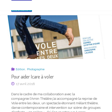
aider en actes à tisser des dialogues.
PHOTO
DE
LA
MI-
"CE
LIRE LA SUITE
AVRIL
QUI
2018
NOUS
–
RELIE
CARTE
:
TIMOR
LE
ROCKS !"
LIEN
THÉÂTRE"
,
Edition
Photographie
Pour aider Icare à voler
Actu mensuelle
17 avril 2018
Actualité photo de la mi-août 2019 – carte Timor
Rocks !
Dans le cadre de ma collaboration avec la
compagnie l’Amin Théâtre j’ai accompagné la reprise de
18 août 2019
Vole entre les deux, un spectacle étonnant mêlant théâtre,
danse contemporaine et intervention sur scène de groupes
d’enfants « en colère ». Où l’on se retrouve à errer,