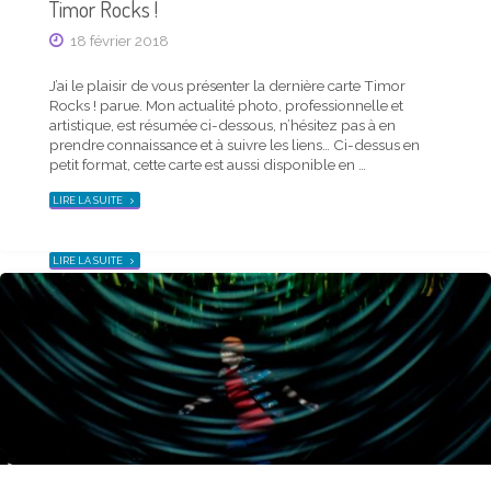
Timor Rocks !
Actu mensuelle
Actualité photo de la mi-juin 2019 – carte Timor
18 février 2018
Rocks !
J’ai le plaisir de vous présenter la dernière carte Timor
20 juin 2019
Rocks ! parue. Mon actualité photo, professionnelle et
artistique, est résumée ci-dessous, n’hésitez pas à en
prendre connaissance et à suivre les liens… Ci-dessus en
J’ai le plaisir de vous présenter la dernière carte Timor
petit format, cette carte est aussi disponible en …
Rocks ! parue. Mon actualité photo, professionnelle et
artistique, est résumée ci-dessous, n’hésitez pas à en
"ACTUALITÉ
LIRE LA SUITE
prendre connaissance et à suivre les liens… Ci-dessus en
PHOTO
petit format, cette carte est aussi disponible en …
DE
LA
MI-
FÉVRIER
"ACTUALITÉ
LIRE LA SUITE
2018
PHOTO
–
DE
CARTE
LA
TIMOR
MI-
ROCKS !"
JUIN
2019
–
CARTE
TIMOR
ROCKS !"