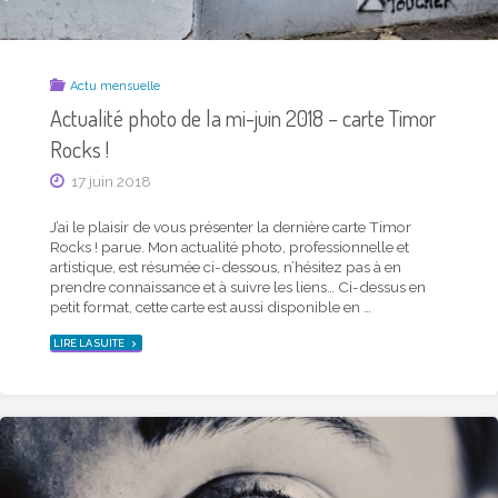
Actu mensuelle
Actu mensuelle
Actualité photo de la mi-novembre 2019 – carte
Actualité photo de la mi-juin 2018 – carte Timor
Timor Rocks !
Rocks !
19 novembre 2019
17 juin 2018
J’ai le plaisir de vous présenter la dernière carte Timor
J’ai le plaisir de vous présenter la dernière carte Timor
Rocks ! parue. Mon actualité photo, professionnelle et
Rocks ! parue. Mon actualité photo, professionnelle et
artistique, est résumée ci-dessous, n’hésitez pas à en
artistique, est résumée ci-dessous, n’hésitez pas à en
prendre connaissance et à suivre les liens… Ci-dessus en
prendre connaissance et à suivre les liens… Ci-dessus en
petit format, cette carte est aussi disponible en …
petit format, cette carte est aussi disponible en …
"ACTUALITÉ
"ACTUALITÉ
LIRE LA SUITE
LIRE LA SUITE
PHOTO
PHOTO
DE
DE
LA
LA
MI-
MI-
NOVEMBRE
JUIN
2019
2018
–
–
CARTE
CARTE
TIMOR
TIMOR
ROCKS !"
ROCKS !"