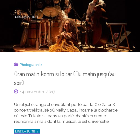
prendre connaissance et à suivre les liens… Ci-dessus en
CARTE
TIMOR
petit format, cette carte est aussi disponible en …
ROCKS !"
"ACTUALITÉ
LIRE LA SUITE
PHOTO
DE
LA
MI-
FÉVRIER
2019
–
CARTE
TIMOR
ROCKS !"
Photographie
Gran matin konm si lo tar (Du matin jusqu’au
soir)
14 novembre 2017
Un objet étrange et envoûtant porté par la Cie Zafèr K,
,
,
Communication graphique
Focus réalisations
Photographie
concert théâtralisé où Nelly Cazal incarne la clocharde
51 mots pour dire la sueur
céleste Ti Katorz, dans un parlé chanté en créole
réunionnais mais dont la musicalité est universelle
18 février 2019
"GRAN
LIRE LA SUITE
MATIN
Une farce poétique et politique, un oratorio burlesque sur
KONM