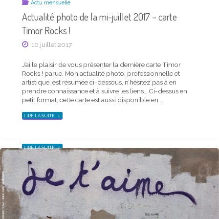
Actu mensuelle
Actualité photo de la mi-juillet 2017 – carte
Timor Rocks !
Actu mensuelle
10 juillet 2017
Actualité photo de la mi-novembre 2018 – carte
Timor Rocks !
J’ai le plaisir de vous présenter la dernière carte Timor
Rocks ! parue. Mon actualité photo, professionnelle et
20 novembre 2018
artistique, est résumée ci-dessous, n’hésitez pas à en
prendre connaissance et à suivre les liens… Ci-dessus en
J’ai le plaisir de vous présenter la dernière carte Timor
petit format, cette carte est aussi disponible en …
Rocks ! parue. Mon actualité photo, professionnelle et
artistique, est résumée ci-dessous, n’hésitez pas à en
"ACTUALITÉ
LIRE LA SUITE
PHOTO
prendre connaissance et à suivre les liens… Ci-dessus en
DE
petit format, cette carte est aussi disponible en …
LA
MI-
JUILLET
2017
"ACTUALITÉ
LIRE LA SUITE
–
PHOTO
CARTE
DE
TIMOR
LA
ROCKS !"
MI-
NOVEMBRE
2018
–
CARTE
TIMOR
ROCKS !"