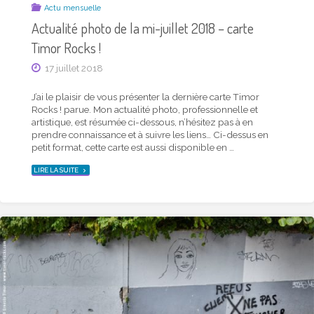
Actu mensuelle
Actu mensuelle
Actualité photo de la mi-décembre 2019 – carte
Actualité photo de la mi-juillet 2018 – carte
Timor Rocks !
Timor Rocks !
15 décembre 2019
17 juillet 2018
J’ai le plaisir de vous présenter la dernière carte Timor
J’ai le plaisir de vous présenter la dernière carte Timor
Rocks ! parue. Mon actualité photo, professionnelle et
Rocks ! parue. Mon actualité photo, professionnelle et
artistique, est résumée ci-dessous, n’hésitez pas à en
artistique, est résumée ci-dessous, n’hésitez pas à en
prendre connaissance et à suivre les liens… Ci-dessus en
prendre connaissance et à suivre les liens… Ci-dessus en
petit format, cette carte est aussi disponible en …
petit format, cette carte est aussi disponible en …
"ACTUALITÉ
"ACTUALITÉ
LIRE LA SUITE
LIRE LA SUITE
PHOTO
PHOTO
DE
DE
LA
LA
MI-
MI-
DÉCEMBRE
JUILLET
2019
2018
–
–
CARTE
CARTE
TIMOR
TIMOR
ROCKS !"
ROCKS !"