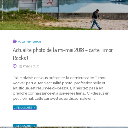
CARTE
TIMOR
ROCKS !"
Actu mensuelle
Actualité photo de la mi-mai 2018 – carte Timor
Rocks !
Actu mensuelle
19 mai 2018
Actualité photo de la mi-septembre 2019 –
carte Timor Rocks !
J’ai le plaisir de vous présenter la dernière carte Timor
Rocks ! parue. Mon actualité photo, professionnelle et
14 septembre 2019
artistique, est résumée ci-dessous, n’hésitez pas à en
prendre connaissance et à suivre les liens… Ci-dessus en
J’ai le plaisir de vous présenter la dernière carte Timor
petit format, cette carte est aussi disponible en …
Rocks ! parue. Mon actualité photo, professionnelle et
artistique, est résumée ci-dessous, n’hésitez pas à en
"ACTUALITÉ
LIRE LA SUITE
PHOTO
prendre connaissance et à suivre les liens… Ci-dessus en
DE
petit format, cette carte est aussi disponible en …
LA
MI-
MAI
2018
"ACTUALITÉ
LIRE LA SUITE
–