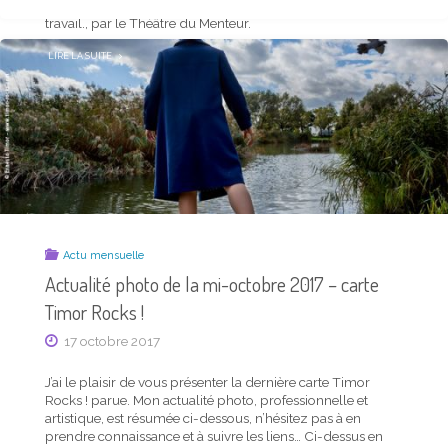
les postures et les passions qui nous relient au monde du
SI
LO
travail., par le Théâtre du Menteur.
TAR (DU
MATIN
JUSQU’AU
SOIR)"
"
51
LIRE LA SUITE
MOTS
POUR
DIRE
LA
SUEUR
"
Actu mensuelle
Actualité photo de la mi-octobre 2017 – carte
Timor Rocks !
Actu mensuelle
17 octobre 2017
Actualité photo de la mi-janvier 2019 – carte
J’ai le plaisir de vous présenter la dernière carte Timor
Timor Rocks !
Rocks ! parue. Mon actualité photo, professionnelle et
artistique, est résumée ci-dessous, n’hésitez pas à en
17 janvier 2019
prendre connaissance et à suivre les liens… Ci-dessus en