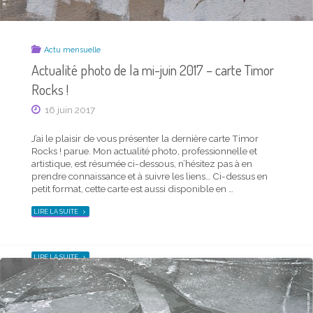
Actu mensuelle
Actualité photo de la mi-juin 2017 – carte Timor
Rocks !
Actu mensuelle
16 juin 2017
Actualité photo de la mi-octobre 2018 – carte
Timor Rocks !
J’ai le plaisir de vous présenter la dernière carte Timor
Rocks ! parue. Mon actualité photo, professionnelle et
18 octobre 2018
artistique, est résumée ci-dessous, n’hésitez pas à en
prendre connaissance et à suivre les liens… Ci-dessus en
J’ai le plaisir de vous présenter la dernière carte Timor
petit format, cette carte est aussi disponible en …
Rocks ! parue. Mon actualité photo, professionnelle et
artistique, est résumée ci-dessous, n’hésitez pas à en
"ACTUALITÉ
LIRE LA SUITE
PHOTO
prendre connaissance et à suivre les liens… Ci-dessus en
DE
petit format, cette carte est aussi disponible en …
LA
MI-
JUIN
2017
"ACTUALITÉ
LIRE LA SUITE
–
PHOTO
CARTE
DE
TIMOR
LA
ROCKS !"
MI-
OCTOBRE
2018
–
CARTE