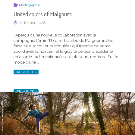
Photographie
United colors of Malgoumi
Actu mensuelle
17 février 2018
Actualité photo de la mi-mai 2019 – carte Timor
Aperçu d’une nouvelle collaboration avec la
Rocks !
compagnie l’Amin Théâtre, La tribu de Malgoumi. Une
fantaisie aux couleurs acidulées qui tranche de prime
19 mai 2019
abord avec la noirceur et la gravité de leur précédente
création Mirad, mentionnée ici à plusieurs reprises… Sur le
J’ai le plaisir de vous présenter la dernière carte Timor
mode d’une …
Rocks ! parue. Mon actualité photo, professionnelle et
artistique, est résumée ci-dessous, n’hésitez pas à en
"UNITED
LIRE LA SUITE
COLORS
prendre connaissance et à suivre les liens… Ci-dessus en
OF
petit format, cette carte est aussi disponible en …
MALGOUMI"
"ACTUALITÉ
LIRE LA SUITE
PHOTO
DE
LA
MI-
MAI
2019
–
CARTE
TIMOR
ROCKS !"