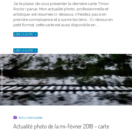
J’ai le plaisir de vous présenter la dernière carte Timor
15 juillet 2019
Rocks ! parue. Mon actualité photo, professionnelle et
artistique, est résumée ci-dessous, n’hésitez pas à en
prendre connaissance et à suivre les liens… Ci-dessus en
J’ai le plaisir de vous présenter la dernière carte Timor
petit format, cette carte est aussi disponible en …
Rocks ! parue. Mon actualité photo, professionnelle et
artistique, est résumée ci-dessous, n’hésitez pas à en
"ACTUALITÉ
LIRE LA SUITE
prendre connaissance et à suivre les liens… Ci-dessus en
PHOTO
petit format, cette carte est aussi disponible en …
DE
LA
MI-
MARS
"ACTUALITÉ
LIRE LA SUITE
2018
PHOTO
–
DE
CARTE
LA
TIMOR
MI-
ROCKS !"
JUILLET
2019
–
CARTE
TIMOR
ROCKS !"
Actu mensuelle
Actualité photo de la mi-février 2018 – carte