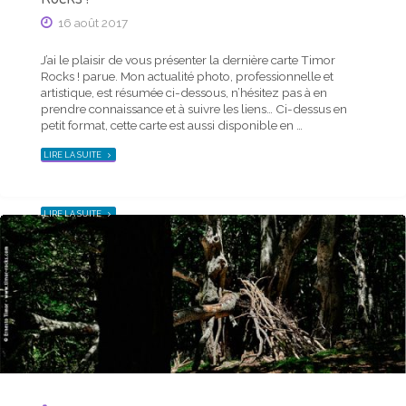
Actu mensuelle
16 août 2017
Actualité photo de la mi-décembre 2018 – carte
Timor Rocks !
J’ai le plaisir de vous présenter la dernière carte Timor
Rocks ! parue. Mon actualité photo, professionnelle et
20 décembre 2018
artistique, est résumée ci-dessous, n’hésitez pas à en
prendre connaissance et à suivre les liens… Ci-dessus en
J’ai le plaisir de vous présenter la dernière carte Timor
petit format, cette carte est aussi disponible en …
Rocks ! parue. Mon actualité photo, professionnelle et
artistique, est résumée ci-dessous, n’hésitez pas à en
"ACTUALITÉ
LIRE LA SUITE
PHOTO
prendre connaissance et à suivre les liens… Ci-dessus en
DE
petit format, cette carte est aussi disponible en …
LA
MI-
AOÛT
2017
"ACTUALITÉ
LIRE LA SUITE
–
PHOTO
CARTE
DE
TIMOR
LA
ROCKS !"
MI-
DÉCEMBRE
2018
–
CARTE
TIMOR
ROCKS !"