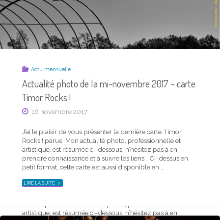
DE
LA
MI-
MARS
2019
–
CARTE
TIMOR
ROCKS !"
Actu mensuelle
Actualité photo de la mi-novembre 2017 – carte
Timor Rocks !
16 novembre 2017
J’ai le plaisir de vous présenter la dernière carte Timor
Actu mensuelle
Rocks ! parue. Mon actualité photo, professionnelle et
Actualité photo de la mi-février 2019 – carte
artistique, est résumée ci-dessous, n’hésitez pas à en
prendre connaissance et à suivre les liens… Ci-dessus en
Timor Rocks !
petit format, cette carte est aussi disponible en …
18 février 2019
"ACTUALITÉ
LIRE LA SUITE
PHOTO
DE
J’ai le plaisir de vous présenter la dernière carte Timor
LA
Rocks ! parue. Mon actualité photo, professionnelle et
MI-
NOVEMBRE
artistique, est résumée ci-dessous, n’hésitez pas à en
2017
–