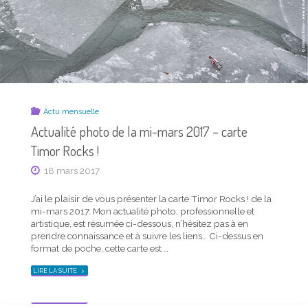
TIMOR
ROCKS !"
Actu mensuelle
Actualité photo de la mi-mars 2017 – carte
Actu mensuelle
Timor Rocks !
Actualité photo de la mi-septembre 2018 –
18 mars 2017
carte Timor Rocks !
20 septembre 2018
J’ai le plaisir de vous présenter la carte Timor Rocks ! de la
mi-mars 2017. Mon actualité photo, professionnelle et
artistique, est résumée ci-dessous, n’hésitez pas à en
J’ai le plaisir de vous présenter la dernière carte Timor
prendre connaissance et à suivre les liens… Ci-dessus en
Rocks ! parue. Mon actualité photo, professionnelle et
format de poche, cette carte est …
artistique, est résumée ci-dessous, n’hésitez pas à en
prendre connaissance et à suivre les liens… Ci-dessus en
"ACTUALITÉ
LIRE LA SUITE
petit format, cette carte est aussi disponible en …
PHOTO
DE
LA
"ACTUALITÉ
MI-
LIRE LA SUITE
PHOTO
MARS