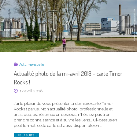
PHOTO
CARTE
DE
TIMOR
LA
ROCKS !"
MI-
SEPTEMBRE
2019
–
CARTE
TIMOR
ROCKS !"
Actu mensuelle
Actualité photo de la mi-avril 2018 – carte Timor
Rocks !
,
,
,
Communication graphique
Focus réalisations
Photographie
17 avril 2018
Webdesign
Ce qui nous relie : le Lien Théâtre
J’ai le plaisir de vous présenter la dernière carte Timor
Rocks ! parue. Mon actualité photo, professionnelle et
22 août 2019
artistique, est résumée ci-dessous, n’hésitez pas à en
prendre connaissance et à suivre les liens… Ci-dessus en
Souvent loin des plateaux (établissements scolaires, cités,
petit format, cette carte est aussi disponible en …
milieu pénitentiaire…), la cie joue tout un répertoire de
spectacles qui traitent des problématiques sociales, elle
"ACTUALITÉ
LIRE LA SUITE