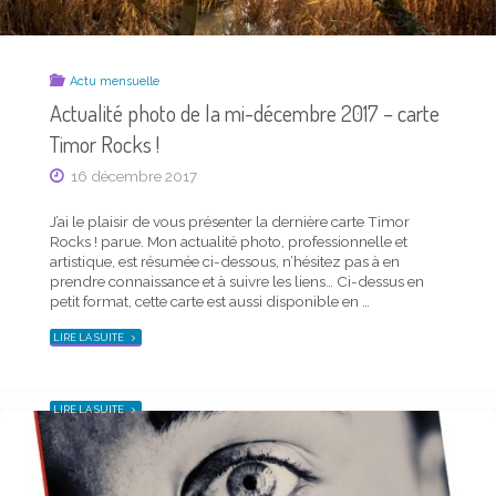
Actu mensuelle
Actualité photo de la mi-décembre 2017 – carte
Timor Rocks !
Actu mensuelle
16 décembre 2017
Actualité photo de la mi-avril 2019 – carte Timor
Rocks !
J’ai le plaisir de vous présenter la dernière carte Timor
Rocks ! parue. Mon actualité photo, professionnelle et
19 avril 2019
artistique, est résumée ci-dessous, n’hésitez pas à en
prendre connaissance et à suivre les liens… Ci-dessus en
J’ai le plaisir de vous présenter la dernière carte Timor
petit format, cette carte est aussi disponible en …
Rocks ! parue. Mon actualité photo, professionnelle et
artistique, est résumée ci-dessous, n’hésitez pas à en
"ACTUALITÉ
LIRE LA SUITE
PHOTO
prendre connaissance et à suivre les liens… Ci-dessus en
DE
petit format, cette carte est aussi disponible en …
LA
MI-
DÉCEMBRE
2017
"ACTUALITÉ
LIRE LA SUITE
–
PHOTO
CARTE
DE
TIMOR
LA
ROCKS !"
MI-
AVRIL
2019
–