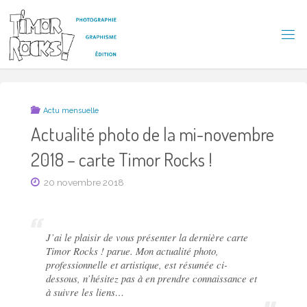
Skip
to
content
T
I
M
O
R
R
Actu mensuelle
O
C
Actualité photo de la mi-novembre
K
S
2018 – carte Timor Rocks !
!
20 novembre 2018
J’ai le plaisir de vous présenter la dernière carte
Timor Rocks !
parue. Mon actualité photo,
professionnelle et artistique, est résumée ci-
dessous, n’hésitez pas à en prendre connaissance et
à suivre les liens…