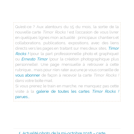
Qu’est-ce ? Aux alentours du 15 du mois, la sortie de la
nouvelle carte
Timor Rocks !
est l’occasion de vous livrer
en quelques lignes mon actualité : principaux chantiers et
collaborations, publications, expositions, avec des liens
directs vers les pages en traitant sur mes deux sites,
Timor
Rocks !
(pour la part professionnelle photo et graphique)
ou
Ernesto Timor
(pour la création photographique plus
personnelle). Une page mensuelle à retrouver à cette
rubrique… mais pour n’en rater aucune je vous conseille de
vous abonner
de façon à recevoir la carte
Timor Rocks !
dans votre boîte mail.
Si vous prenez le train en marche, ne manquez pas cette
visite à la
galerie de toutes les cartes
Timor Rocks !
parues…
Actualité photo de la mi-octobre 2018 – carte