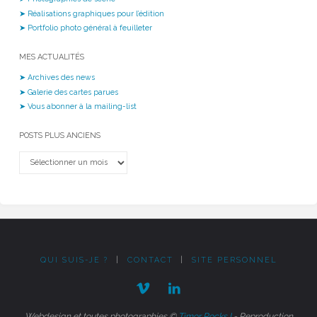
➤ Réalisations graphiques pour l’édition
➤ Portfolio photo général à feuilleter
MES ACTUALITÉS
➤ Archives des news
➤ Galerie des cartes parues
➤ Vous abonner à la mailing-list
POSTS PLUS ANCIENS
Posts
plus
anciens
QUI SUIS-JE ?
|
CONTACT
|
SITE PERSONNEL
Webdesign et toutes photographies ©
Timor Rocks !
- Reproduction