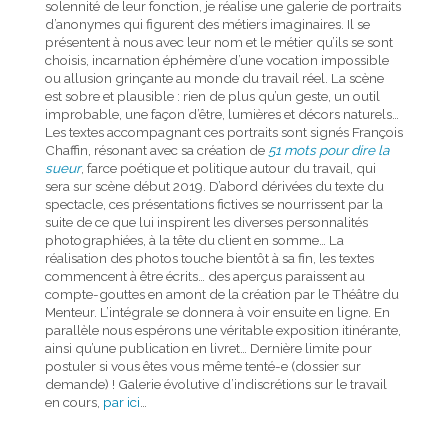
solennité de leur fonction, je réalise une galerie de portraits
d’anonymes qui figurent des métiers imaginaires. Il se
présentent à nous avec leur nom et le métier qu’ils se sont
choisis, incarnation éphémère d’une vocation impossible
ou allusion grinçante au monde du travail réel. La scène
est sobre et plausible : rien de plus qu’un geste, un outil
improbable, une façon d’être, lumières et décors naturels…
Les textes accompagnant ces portraits sont signés François
Chaffin, résonant avec sa création de
51 mots pour dire la
sueur
, farce poétique et politique autour du travail, qui
sera sur scène début 2019.
D’abord dérivées du texte du
spectacle, ces présentations fictives se nourrissent par la
suite de ce que lui inspirent les diverses personnalités
photographiées, à la tête du client en somme… La
réalisation des photos touche bientôt à sa fin, les textes
commencent à être écrits… des aperçus paraissent au
compte-gouttes en amont de la création par le Théâtre du
Menteur. L’intégrale se donnera à voir ensuite en ligne. En
parallèle nous espérons une véritable exposition itinérante,
ainsi qu’une publication en livret… Dernière limite pour
postuler si vous êtes
vous même tenté-e (dossier sur
demande) ! Galerie évolutive d’indiscrétions sur le travail
en cours,
par ici
…