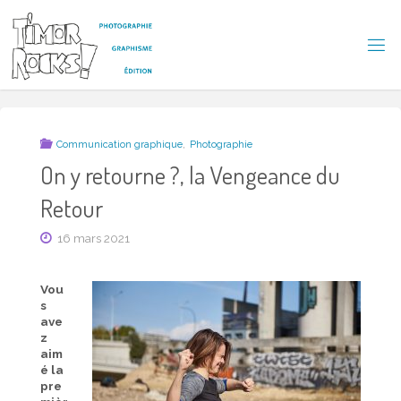
Skip
to
content
T
I
M
O
R
R
,
Communication graphique
Photographie
O
C
On y retourne ?, la Vengeance du
K
S
Retour
!
16 mars 2021
Vou
s
ave
z
aim
é la
pre