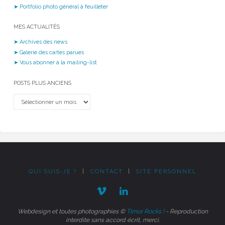
➤ Portfolio photo général à feuilleter
MES ACTUALITÉS
➤ Archives des news
➤ Galerie des cartes parues
➤ Vous abonner à la mailing-list
POSTS PLUS ANCIENS
Posts
plus
anciens
QUI SUIS-JE ?
|
CONTACT
|
SITE PERSONNEL
Webdesign et toutes photographies ©
Timor Rocks !
- Reproduction
interdite sans accord écrit, merci.