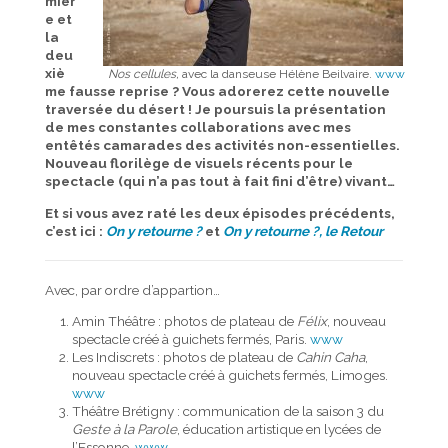
mièr
e et
la
deu
xiè
Nos cellules,
avec la danseuse Hélène Beilvaire.
www
me fausse reprise ? Vous adorerez cette nouvelle
traversée du désert ! Je poursuis la présentation
de mes constantes collaborations avec mes
entêtés camarades des activités non-essentielles.
Nouveau florilège de visuels récents pour le
spectacle (qui n’a pas tout à fait fini d’être) vivant…
Et si vous avez raté les deux épisodes précédents,
c’est ici :
On y retourne ?
et
On y retourne ?, le Retour
Avec, par ordre d’appartion…
Amin Théâtre : photos de plateau de
Félix
, nouveau
spectacle créé à guichets fermés, Paris.
www
Les Indiscrets : photos de plateau de
Cahin Caha
,
nouveau spectacle créé à guichets fermés, Limoges.
www
Théâtre Brétigny : communication de la saison 3 du
Geste à la Parole
, éducation artistique en lycées de
l’Essonne.
www