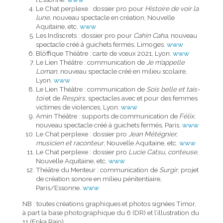
Le Chat perplexe : dossier pro pour
Histoire de voir la
lune
, nouveau spectacle en création, Nouvelle
Aquitaine, etc.
www
Les Indiscrets : dossier pro pour
Cahin Caha
, nouveau
spectacle créé à guichets fermés, Limoges.
www
Blöffique Théâtre : carte de vœux 2021, Lyon.
www
Le Lien Théâtre : communication de
Je m’appelle
Loman
, nouveau spectacle créé en milieu scolaire,
Lyon.
www
Le Lien Théâtre : communication de
Sois belle et tais-
toi
et de
Respirs
, spectacles avec et pour des femmes
victimes de violences, Lyon.
www
Amin Théâtre : supports de communication de
Félix
,
nouveau spectacle créé à guichets fermés, Paris.
www
Le Chat perplexe : dossier pro
Jean Métégnier,
musicien et raconteur
, Nouvelle Aquitaine, etc.
www
Le Chat perplexe : dossier pro
Lucie Catsu, conteuse
,
Nouvelle Aquitaine, etc.
www
Théâtre du Menteur : communication de
Surgir
, projet
de création sonore en milieu pénitentiaire,
Paris/Essonne.
www
NB : toutes créations graphiques et photos signées Timor,
à part la base photographique du 6 (DR) et l’illustration du
11 (Erika Raio).