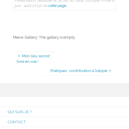
Présentation détaillée et accès au book complet (mise à
jour : août 2013) via
cette page
…
Meow Gallery:
The gallery is empty.
Mon lieu secret
:
livre en vue !
Pratiques : contribution à l’utopie
QUI SUIS-JE ?
CONTACT