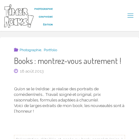
Skip
to
content
T
I
M
O
R
R
,
Photographie
Portfolio
O
C
Books : montrez-vous autrement !
K
S
18 août 2013
!
Qu’on se le (re)dise : je réalise des portraits de
comédien(ne)s… Travail soigné et original, prix
raisonnables, formules adaptées à chacun(e).
Voici de larges extraits de mon book, les nouveautés sont à
l’honneur !