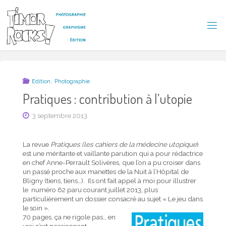
Skip
to
content
T
I
M
O
R
R
,
Edition
Photographie
O
C
Pratiques : contribution à l’utopie
K
S
3 septembre 2013
!
La revue
Pratiques (les cahiers de la médecine utopique
)
est une méritante et vaillante parution qui a pour rédactrice
en chef Anne-Perrault Solivères, que l’on a pu croiser dans
un passé proche aux manettes de la Nuit à l’Hôpital de
Bligny (tiens, tiens…). Ils ont fait appel à moi pour illustrer
le numéro 62 paru courant juillet 2013, plus
particulièrement un dossier consacré au sujet « Le jeu dans
le soin ».
70 pages, ça ne rigole pas… en