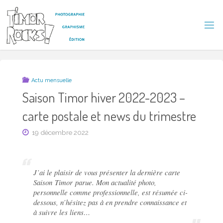
Skip
to
content
T
I
M
O
R
R
Actu mensuelle
O
C
Saison Timor hiver 2022-2023 –
K
S
carte postale et news du trimestre
!
19 décembre 2022
J’ai le plaisir de vous présenter la dernière carte
Saison Timor
parue. Mon actualité photo,
personnelle comme professionnelle, est résumée ci-
dessous, n’hésitez pas à en prendre connaissance et
à suivre les liens…