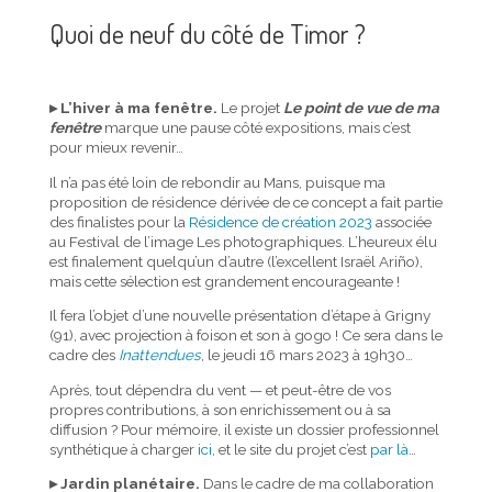
Quoi de neuf du côté de Timor ?
▸ L’hiver à ma fenêtre.
Le projet
Le point de vue de ma
fenêtre
marque une pause côté expositions, mais c’est
pour mieux revenir…
Il n’a pas été loin de rebondir au Mans, puisque ma
proposition de résidence dérivée de ce concept a fait partie
des finalistes pour la
Résidence de création 2023
associée
au Festival de l’image Les photographiques. L’heureux élu
est finalement quelqu’un d’autre (l’excellent Israël Ariño),
mais cette sélection est grandement encourageante !
Il fera l’objet d’une nouvelle présentation d’étape à Grigny
(91), avec projection à foison et son à gogo ! Ce sera dans le
cadre des
Inattendues
, le jeudi 16 mars 2023 à 19h30…
Après, tout dépendra du vent — et peut-être de vos
propres contributions, à son enrichissement ou à sa
diffusion ? Pour mémoire, il existe un dossier professionnel
synthétique à charger
ici
, et le site du projet c’est
par là
…
▸ Jardin planétaire.
Dans le cadre de ma collaboration