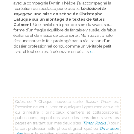
avec la compagnie l’Amin Théâtre, j’ai accompagné la
recréation du spectacle jeune public
Le dodo et le
voyageur
, une mise en scène de Christophe
Laluque sur un montage de textes de Gilles
Clément
. Une invitation à prendre soin du vivant sous
forme d’un fragile équilibre de fantaisie visuelle, de fable
édifiante et de malice de toute sorte… Mon travail photo
s’est une nouvelle fois prolongé par la réalisation d’un
dossier professionnel conçu comme un véritable petit
livre, et tout cela est à découvrir en détails
ici
…
Qu’est-ce ? Chaque nouvelle carte
Saison
Timor
est
l’occasion de vous livrer en quelques lignes mon actualité
du trimestre : principaux chantiers et collaborations,
publications, expositions, avec des liens directs vers les
pages en traitant sur mes deux sites,
Timor Rocks !
(pour
la part professionnelle photo et graphique) ou
On a deux
vies
(pour la création photographique plus personnelle).