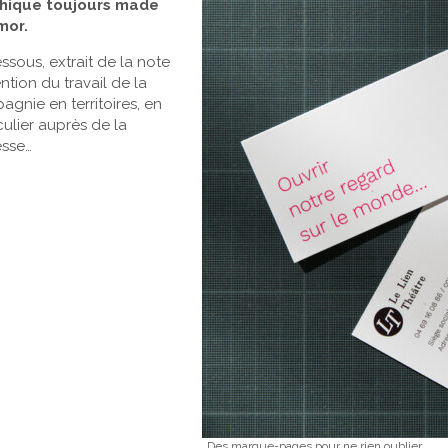
hique toujours made
imor.
ssous, extrait de la note
ention du travail de la
gnie en territoires, en
culier auprès de la
esse…
Des marque-pages pour ne rien oublier…