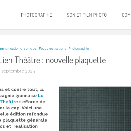
PHOTOGRAPHIE
SON ET FILM PHOTO
COM
,
,
mmunication graphique
Focus réalisations
Photographie
Lien Théâtre : nouvelle plaquette
9 septembre 2025
s et contre tout, la
agnie lyonnaise
Le
 Théâtre
s’efforce de
er le cap. Voici une
elle édition refondue
a plaquette générale,
os et réalisation