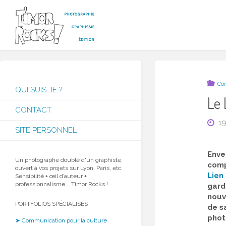
Skip
to
content
T
I
M
O
R
R
Co
QUI SUIS-JE ?
O
Le 
CONTACT
C
K
1
SITE PERSONNEL
S
!
Enver
Un photographe doublé d'un graphiste,
comp
ouvert à vos projets sur Lyon, Paris, etc.
Lien
Sensibilité + œil d’auteur +
professionnalisme... Timor Rocks !
gard
nouv
PORTFOLIOS SPÉCIALISÉS
de s
phot
➤ Communication pour la culture