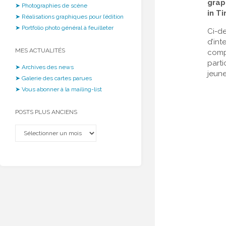
grap
➤ Photographies de scène
in T
➤ Réalisations graphiques pour l’édition
➤ Portfolio photo général à feuilleter
Ci-de
d’int
MES ACTUALITÉS
compa
parti
➤ Archives des news
jeun
➤ Galerie des cartes parues
➤ Vous abonner à la mailing-list
POSTS PLUS ANCIENS
Posts
plus
anciens