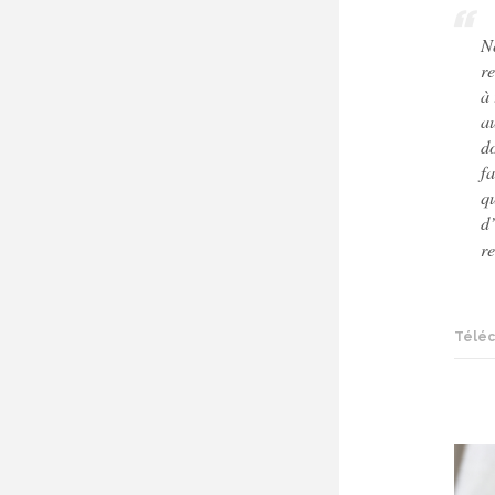
No
r
à 
a
do
fa
q
d’
re
Téléc