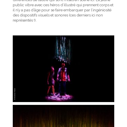
public vibre avec ces héros d’illustré qui prennent corps et
il n’y a pas d’âge pour se faire embarquer par l’ingéniosité
des dispositifs visuels et sonores (ces derniers ici non
représentés !).