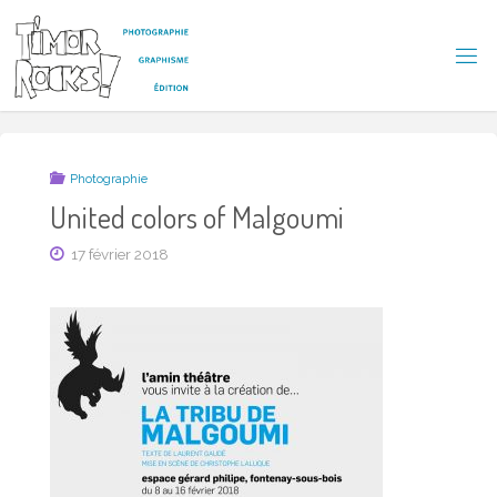
Skip
to
content
T
I
M
O
R
R
Photographie
O
C
United colors of Malgoumi
K
S
17 février 2018
!